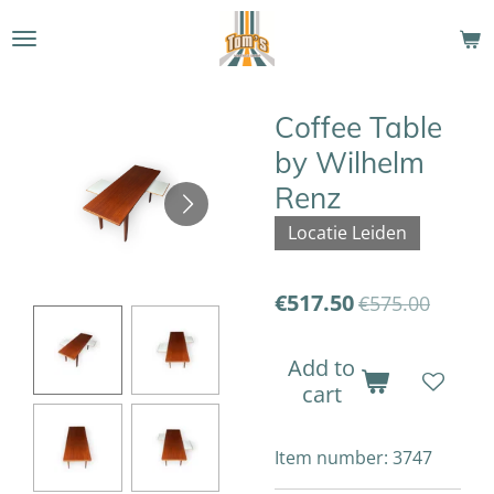
Skip
to
main
content
Coffee Table
by Wilhelm
Renz
Locatie Leiden
€517.50
€575.00
Add to
cart
Item number:
3747