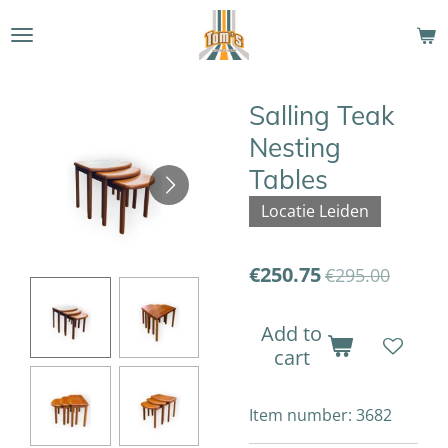
Skip
to
main
content
Salling Teak
Nesting
Tables
Locatie Leiden
€250.75
€295.00
Add to
cart
Item number:
3682