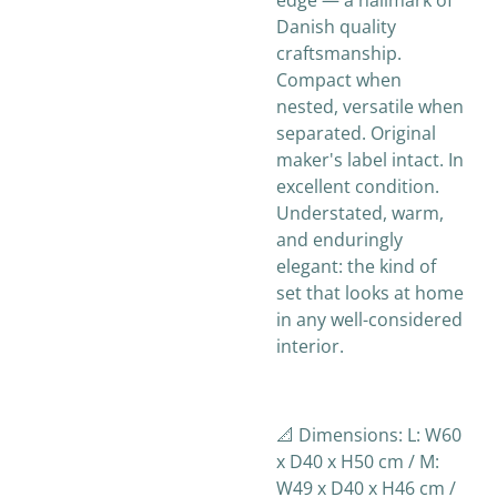
edge — a hallmark of
Danish quality
craftsmanship.
Compact when
nested, versatile when
separated. Original
maker's label intact. In
excellent condition.
Understated, warm,
and enduringly
elegant: the kind of
set that looks at home
in any well-considered
interior.
📐 Dimensions: L: W60
x D40 x H50 cm / M:
W49 x D40 x H46 cm /