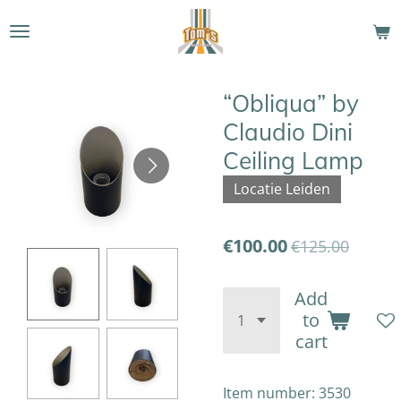
Skip
to
main
content
“Obliqua” by
Claudio Dini
Ceiling Lamp
Locatie Leiden
€100.00
€125.00
Add
to
cart
Item number:
3530