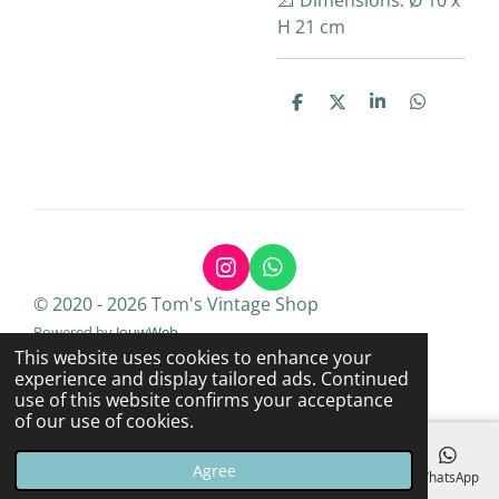
📐 Dimensions: Ø 10 x
H 21 cm
S
S
S
S
h
h
h
h
a
a
a
a
r
r
r
r
e
e
e
e
I
W
n
h
© 2020 - 2026 Tom's Vintage Shop
s
a
Powered by
JouwWeb
t
t
This website uses cookies to enhance your
a
s
experience and display tailored ads. Continued
g
A
use of this website confirms your acceptance
r
p
of our use of cookies.
a
p
m
Agree
Email
Phone
Map
Instagram
WhatsApp