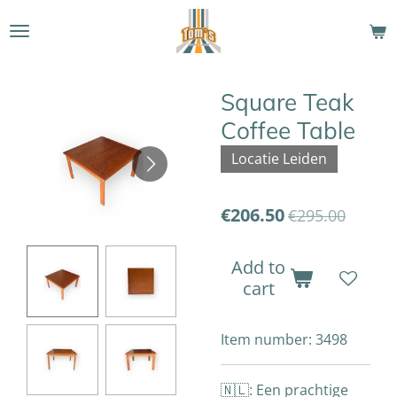
Skip
to
main
content
Square Teak
Coffee Table
Locatie Leiden
€206.50
€295.00
Add to
cart
Item number:
3498
🇳🇱: Een prachtige